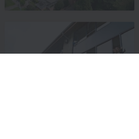
Scholen
Op initiatief van de abdij van Averbode werden enkele
scholen opgericht, die tot vandaag een bijzondere band