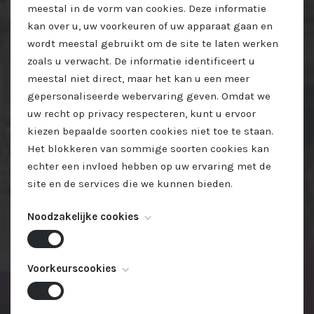
meestal in de vorm van cookies. Deze informatie
kan over u, uw voorkeuren of uw apparaat gaan en
wordt meestal gebruikt om de site te laten werken
zoals u verwacht. De informatie identificeert u
meestal niet direct, maar het kan u een meer
gepersonaliseerde webervaring geven. Omdat we
uw recht op privacy respecteren, kunt u ervoor
kiezen bepaalde soorten cookies niet toe te staan.
Het blokkeren van sommige soorten cookies kan
echter een invloed hebben op uw ervaring met de
site en de services die we kunnen bieden.
Noodzakelijke cookies
Deze cookies zijn noodzakelijk voor het functioneren
Voorkeurscookies
van de website en kunnen niet worden
uitgeschakeld. Ze worden meestal alleen ingesteld