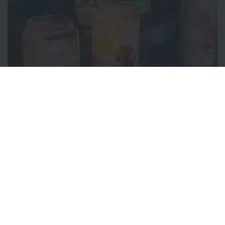
Kaarsenkapel – Misintenties
Voor al uw intenties kunnen HH. Missen aangevraagd