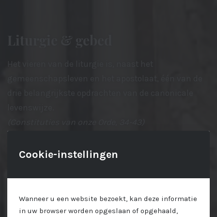
Liturgie & gebed
Het vieren van de liturgie is, naast het
gemeenschapsleven en het apostolaat, één van de
drie belangrijkste opdrachten van de canonicale
levenswijze.
(Constituties van onze Orde, 34-43)
Cookie-instellingen
Wanneer u een website bezoekt, kan deze informatie
in uw browser worden opgeslaan of opgehaald,