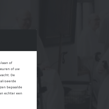
laan of
keuren of uw
wacht. De
naliseerde
ezen bepaalde
an echter een