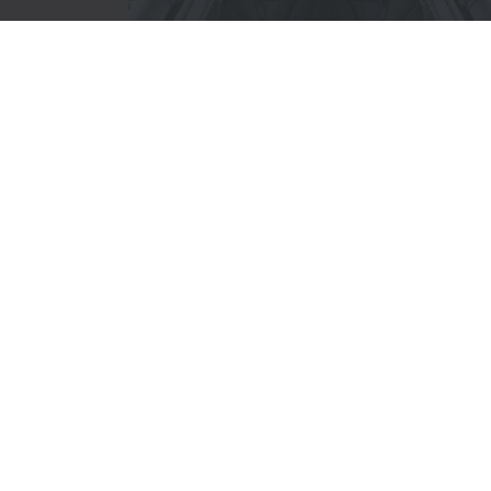
Geschiedenis
De Abdij van Averbode werd gesticht in
1134. Sindsdien leven de norbertijnen
ononderbroken op deze plaats.
Lees meer