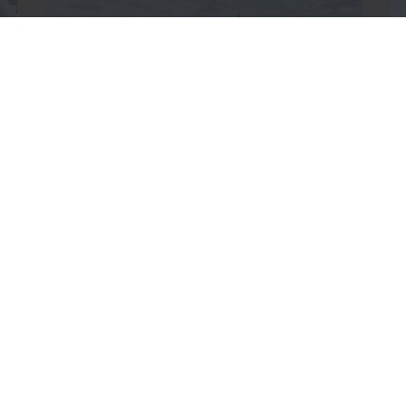
Een blik op de abdij
Bekijk in enkele beelden de mooiste
plekjes van de abdij.
Lees meer