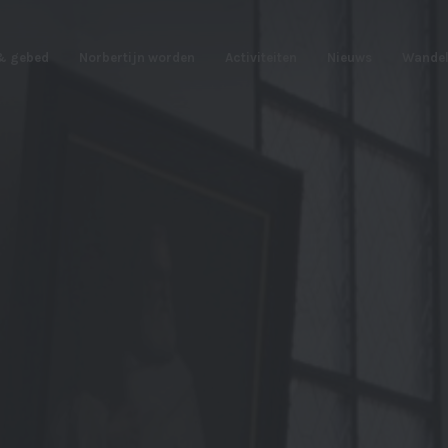
 & gebed
Norbertijn worden
Activiteiten
Nieuws
Wandel