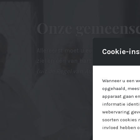
Onze gemeens
Allereerst moet u eensgezind tezam
Cookie-ins
ziel en één van hart op weg naar God
(uit de Regel van Augustinus)
Wanneer u een we
opgehaald, meest
apparaat gaan en
informatie ident
webervaring geve
soorten cookies 
invloed hebben o