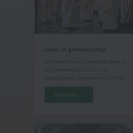
Leven in gemeenschap
De Norbertijnen van Averbode leven in
een gemeenschap met zo’n 55
medebroeders, waarvan er een 30-tal in
de abdij wonen. De anderen zijn vanuit
deze gemeenschap uitgezonden en zijn
Lees meer
actief in Kerk en samenleving.