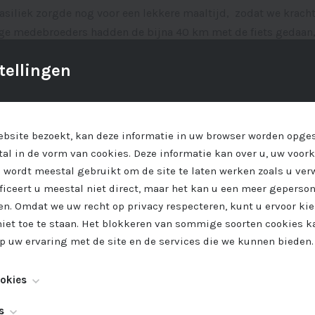
Basiliek zorgde nog voor een lekkere maaltijd, zodat we krac
e medebroeders hadden de bijna 40 km met de fiets gedaan
 terug.
tellingen
ora pro nobis!
bsite bezoekt, kan deze informatie in uw browser worden opges
al in de vorm van cookies. Deze informatie kan over u, uw voor
 wordt meestal gebruikt om de site te laten werken zoals u ver
ificeert u meestal niet direct, maar het kan u een meer geperso
n. Omdat we uw recht op privacy respecteren, kunt u ervoor ki
niet toe te staan. Het blokkeren van sommige soorten cookies k
p uw ervaring met de site en de services die we kunnen bieden.
ookies
n noodzakelijk voor het functioneren van de website en kunnen 
s