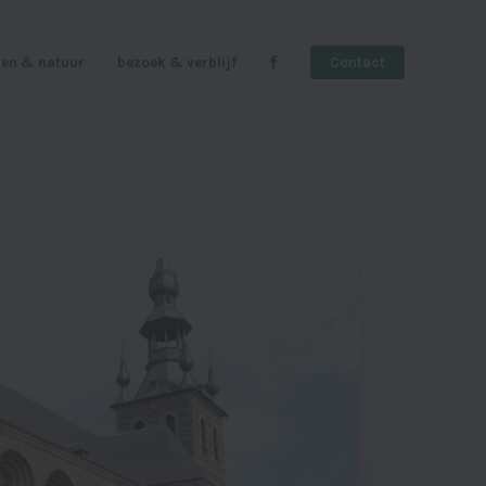
en & natuur
bezoek & verblijf
Contact