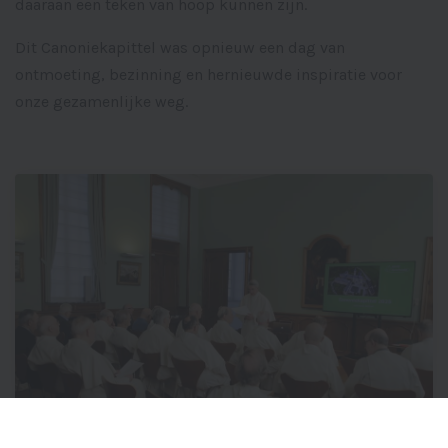
daaraan een teken van hoop kunnen zijn.
Dit Canoniekapittel was opnieuw een dag van
ontmoeting, bezinning en hernieuwde inspiratie voor
onze gezamenlijke weg.