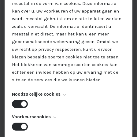
meestal in de vorm van cookies. Deze informatie
kan over u, uw voorkeuren of uw apparaat gaan en
wordt meestal gebruikt om de site te laten werken
zoals u verwacht. De informatie identificeert u
meestal niet direct, maar het kan u een meer
gepersonaliseerde webervaring geven. Omdat we
uw recht op privacy respecteren, kunt u ervoor
kiezen bepaalde soorten cookies niet toe te staan.
Het blokkeren van sommige soorten cookies kan
echter een invloed hebben op uw ervaring met de
site en de services die we kunnen bieden.
Noodzakelijke cookies
Deze cookies zijn noodzakelijk voor het functioneren
Voorkeurscookies
van de website en kunnen niet worden
uitgeschakeld. Ze worden meestal alleen ingesteld