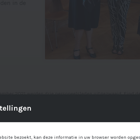
den in de
ember 2021 werden drie personeelsleden uitgezwaaid. Eind 
ta Puttenaers met pensioen. Omwille van de coronamaatregele
tellingen
vieren. Samen met Brigitta werden die dag ook Paola Jacobs e
metjes gezet. Hun echtgenotes en oud-collega's deelden in de
s werkte sinds 2000 voor de abdij. Ze stond in voor poetsen v
bsite bezoekt, kan deze informatie in uw browser worden opges