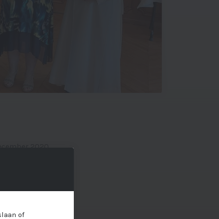
december 2020
n konden we nu pas
n Elisabeth
 vreugde.
an de
laan of