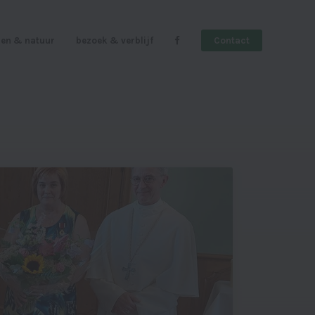
en & natuur
bezoek & verblijf
Contact