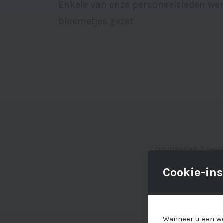
Enkele van onze personeelsleden wer
bloemetjes gezet
Op dinsdag 7 sept
reeds ging Brigit
Cookie-ins
haar pensionering 
Oostens in de bloe
Brigitta Puttenaar
Wanneer u een we