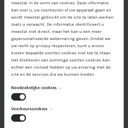
meestal in de vorm van cookies. Deze informatie
kan over u, uw voorkeuren of uw apparaat gaan en
wordt meestal gebruikt om de site te laten werken
zoals u verwacht. De informatie identificeert u
meestal niet direct, maar het kan u een meer
gepersonaliseerde webervaring geven. Omdat we
uw recht op privacy respecteren, kunt u ervoor
kiezen bepaalde soorten cookies niet toe te staan.
Het blokkeren van sommige soorten cookies kan
echter een invloed hebben op uw ervaring met de
site en de services die we kunnen bieden.
Noodzakelijke cookies
Deze cookies zijn noodzakelijk voor het functioneren
Voorkeurscookies
van de website en kunnen niet worden
uitgeschakeld. Ze worden meestal alleen ingesteld